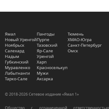
Ямал
Пангоды
Тюмень
Новый Уренгой
Пурпе
ХМАО-Югра
Ноябрьск
Тазовский
Санкт-Петербург
Салехард
Яр-Сале
Омск
Надым
Уренгой
Губкинский
Харп
Муравленко
Красноселькуп
Лабытнанги
Мужи
Тарко-Сале
Аксарка
© 2018-2026 Сетевое издание «Ямал 1»
Общество с ограниченной ответственностью