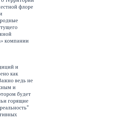
местной флоре
и
иродные
стущего
ожной
а» компании
диций и
ено как
Важно ведь не
ажным и
отором будет
чьи горящие
реальность“
ативных