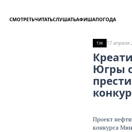
СМОТРЕТЬ
ЧИТАТЬ
СЛУШАТЬ
АФИША
ПОГОДА
17 апреля 
ТЭК
Креати
Югры с
прести
конкур
Проект нефтя
конкурса Мин