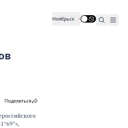
Ноябрьск
Поиск
Навига
ов
Поделиться
ероссийского
1°69°»,