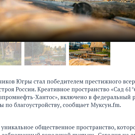
ников Югры стал победителем престижного всер
троя России. Креативное пространство «Сад 61°6
зпромнефть-Хантос», включено в федеральный 
ы по благоустройству, сообщает Муксун.fm.
— уникальное общественное пространство, котор
 заброшенный городской пустырь. Сегодня на е