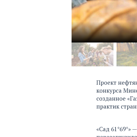
Проект нефтя
конкурса Минс
созданное «Га
практик стран
«Сад 61°69°» 
перезагрузило