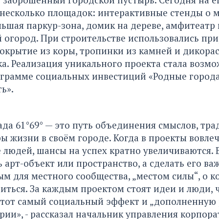
несколько площадок: интерактивные стенды о 
льшая паркур-зона, домик на дереве, амфитеатр 
 огород. При строительстве использовались пр
окрытие из коры, тропинки из камней и дикора
. Реализация уникального проекта стала возм
ограмме социальных инвестиций «Родные город
ь».
да 61°69° — это путь объединения смыслов, тра
ы жизни в своём городе. Когда в проекты вовлеч
людей, шансы на успех кратно увеличиваются. 
ь арт-объект или пространство, а сделать его в
м для местного сообщества, „местом силы“, о к
иться. За каждым проектом стоят идеи и люди, 
 тот самый социальный эффект и „дополненную 
рии», - рассказал начальник управления корпор