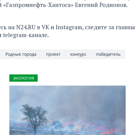
 «Газпромнефть-Хантоса» Евгений Родионов.
сь на
N24.RU
в
VK
и
Instagram
, следите за глав
м
telegram-канале
.
Родные города
проект
конкурс
победитель
ЭКОЛОГИЯ