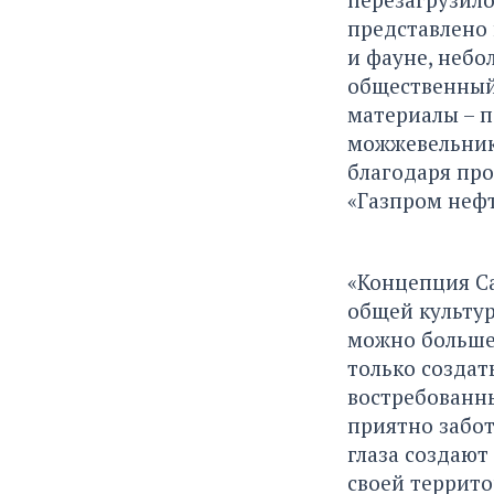
представлено 
и фауне, небо
общественный
материалы – п
можжевельника
благодаря пр
«Газпром нефт
«Концепция Са
общей культур
можно больше 
только создат
востребованны
приятно забот
глаза создают
своей террито