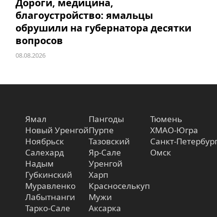
Дороги, медицина,
благоустройство: ямальцы
обрушили на губернатора десятки
вопросов
08.08.2026
Ямал
Пангоды
Тюмень
Новый Уренгой
Пурпе
ХМАО-Югра
Ноябрьск
Тазовский
Санкт-Петербур
Салехард
Яр-Сале
Омск
Надым
Уренгой
Губкинский
Харп
Муравленко
Красноселькуп
Лабытнанги
Мужи
Тарко-Сале
Аксарка