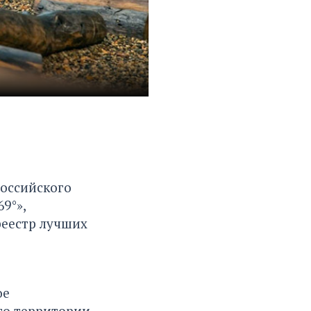
оссийского
9°»,
реестр лучших
ое
го территории