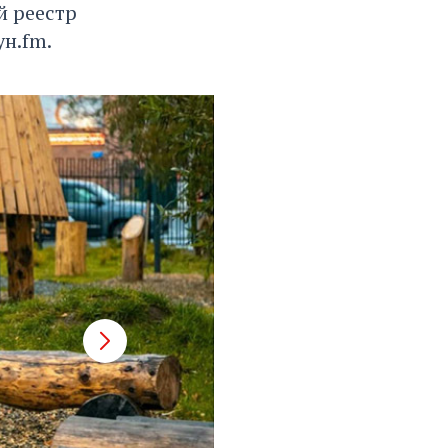
й реестр
н.fm.