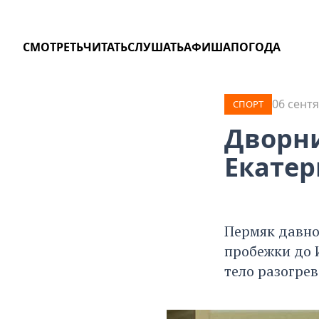
СМОТРЕТЬ
ЧИТАТЬ
СЛУШАТЬ
АФИША
ПОГОДА
06 сентя
СПОРТ
Дворни
Екатер
Пермяк давно
пробежки до 
тело разогрев