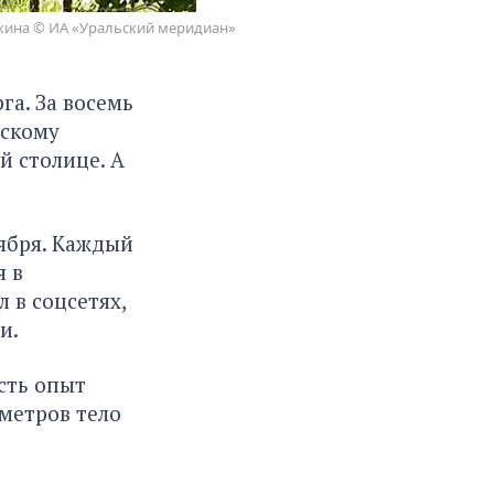
кина © ИА «Уральский меридиан»
а. За восемь
ьскому
й столице. А
тября. Каждый
я в
 в соцсетях,
и.
сть опыт
ометров тело