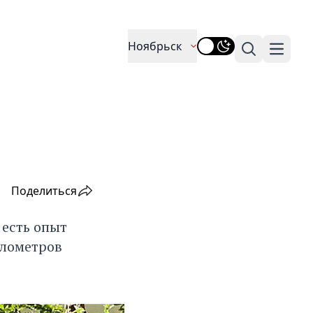
Ноябрьск
Поиск
Навига
й
Поделиться
 есть опыт
илометров