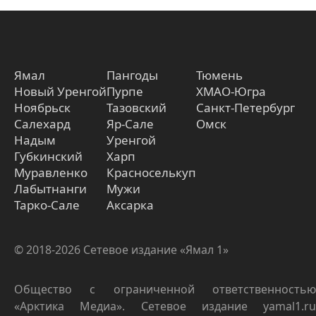
Ямал
Пангоды
Тюмень
Новый Уренгой
Пурпе
ХМАО-Югра
Ноябрьск
Тазовский
Санкт-Петербург
Салехард
Яр-Сале
Омск
Надым
Уренгой
Губкинский
Харп
Муравленко
Красноселькуп
Лабытнанги
Мужи
Тарко-Сале
Аксарка
© 2018-2026 Сетевое издание «Ямал 1»
Общество с ограниченной ответственностью
«Арктика Медиа». Сетевое издание yamal1.ru