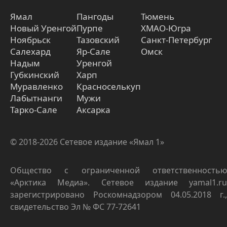
Ямал
Пангоды
Тюмень
Новый Уренгой
Пурпе
ХМАО-Югра
Ноябрьск
Тазовский
Санкт-Петербург
Салехард
Яр-Сале
Омск
Надым
Уренгой
Губкинский
Харп
Муравленко
Красноселькуп
Лабытнанги
Мужи
Тарко-Сале
Аксарка
© 2018-2026 Сетевое издание «Ямал 1»
Общество с ограниченной ответственностью
«Арктика Медиа». Сетевое издание yamal1.ru
зарегистрировано Роскомнадзором 04.05.2018 г.,
свидетельство Эл № ФС 77-72641