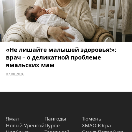
«Не лишайте малышей здоровья!»:
врач – о деликатной проблеме
ямальских мам
07.08.2026
Ямал
Пангоды
Тюмень
Новый Уренгой
Пурпе
ХМАО-Югра