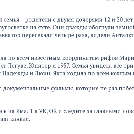
 семья – родители с двумя дочерями 12 и 20 лет
угосветке на яхте. Они дважды обогнули земно
экватор пересекали четыре раза, видели Антарк
ла по всем известным координатам рифов Мария
ест Легуве, Юпитер и 1957. Семья увидела все тр
й Надежды и Люин. Яхта ходила по всем южным 
т документальные фильмы, которые не раз побе
сь на Ямал1 в
VK
,
ОК
и следите за главными нов
ram-канале
.