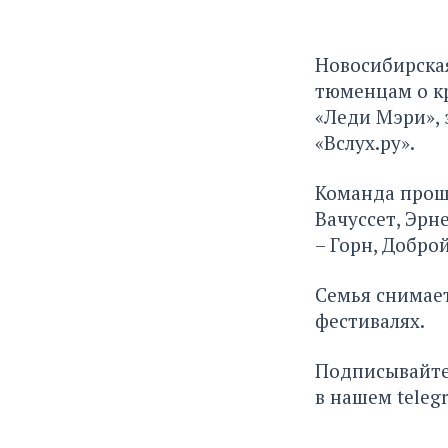
Новосибирская
тюменцам о кр
«Леди Мэри», 
«Вслух.ру».
Команда прош
Вачуссет, Эрн
– Горн, Добро
Семья снимае
фестивалях.
Подписывайте
в нашем
teleg