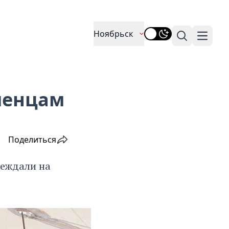
Ноябрьск
Поиск
Навига
менцам
Поделиться
беждали на