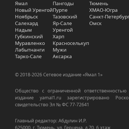
Ямал
Пангоды
Тюмень
Новый Уренгой
Пурпе
ХМАО-Югра
Ноябрьск
Тазовский
Санкт-Петербур
Салехард
Яр-Сале
Омск
Надым
Уренгой
Губкинский
Харп
Муравленко
Красноселькуп
Лабытнанги
Мужи
Тарко-Сале
Аксарка
© 2018-2026 Сетевое издание «Ямал 1»
Общество с ограниченной ответственностью 
издание yamal1.ru зарегистрировано Роско
свидетельство Эл № ФС 77-72641
Главный редактор: Абдулин И.Р.
625000, г. Тюмень, ул. Герцена, д.70, 6 этаж