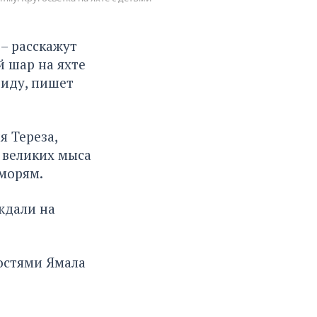
 – расскажут
й шар на яхте
тиду,
пишет
 Тереза,
и великих мыса
морям.
ждали на
остями Ямала