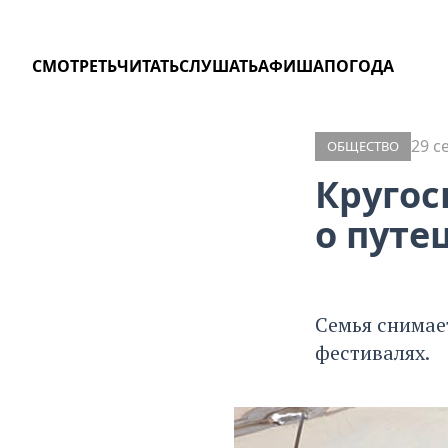
СМОТРЕТЬ
ЧИТАТЬ
СЛУШАТЬ
АФИША
ПОГОДА
29 с
ОБЩЕСТВО
Кругос
о путе
Семья снимае
фестивалях.