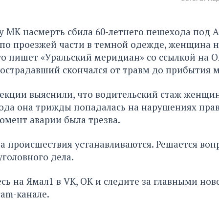
y MK насмерть сбила 60-летнего пешехода под А
о проезжей части в темной одежде, женщина н
го
пишет «Уральский меридиан»
со ссылкой на 
острадавший скончался от травм до прибытия 
екции выяснили, что водительский стаж женщин
 года она трижды попадалась на нарушениях пр
омент аварии была трезва.
а происшествия устанавливаются. Решается воп
головного дела.
сь на Ямал1 в
VK
,
ОК
и следите за главными нов
ram-канале
.