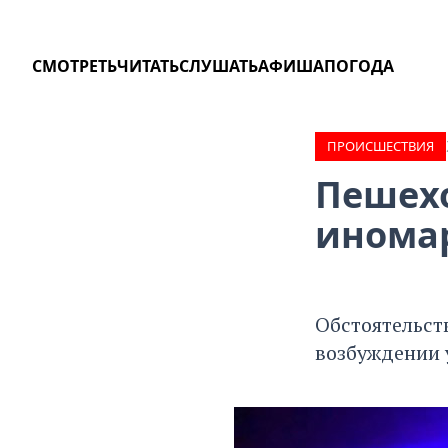
СМОТРЕТЬ
ЧИТАТЬ
СЛУШАТЬ
АФИША
ПОГОДА
ПРОИCШЕСТВИЯ
Пешехо
иномар
Обстоятельст
возбуждении 