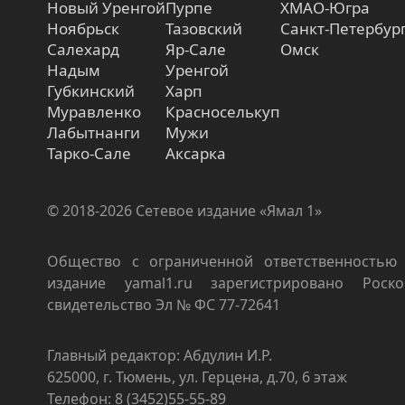
Новый Уренгой
Пурпе
ХМАО-Югра
Ноябрьск
Тазовский
Санкт-Петербур
Салехард
Яр-Сале
Омск
Надым
Уренгой
Губкинский
Харп
Муравленко
Красноселькуп
Лабытнанги
Мужи
Тарко-Сале
Аксарка
© 2018-2026 Сетевое издание «Ямал 1»
Общество с ограниченной ответственностью 
издание yamal1.ru зарегистрировано Роско
свидетельство Эл № ФС 77-72641
Главный редактор: Абдулин И.Р.
625000, г. Тюмень, ул. Герцена, д.70, 6 этаж
Телефон: 8 (3452)55-55-89