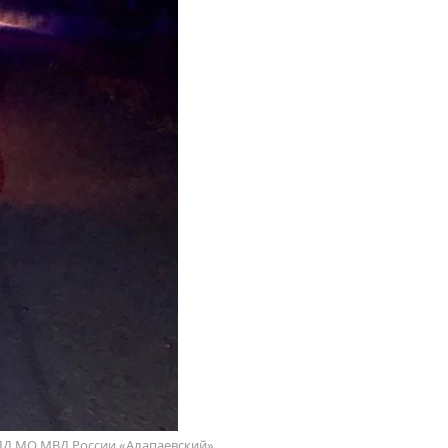
ДД МО МВД России «Алапаевский»