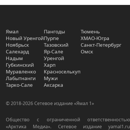
Ямал
Пангоды
Тюмень
Новый Уренгой
Пурпе
ХМАО-Югра
Ноябрьск
Тазовский
Санкт-Петербург
Салехард
Яр-Сале
Омск
Надым
Уренгой
Губкинский
Харп
Муравленко
Красноселькуп
Лабытнанги
Мужи
Тарко-Сале
Аксарка
© 2018-2026 Сетевое издание «Ямал 1»
Общество с ограниченной ответственностью
«Арктика Медиа». Сетевое издание yamal1.ru