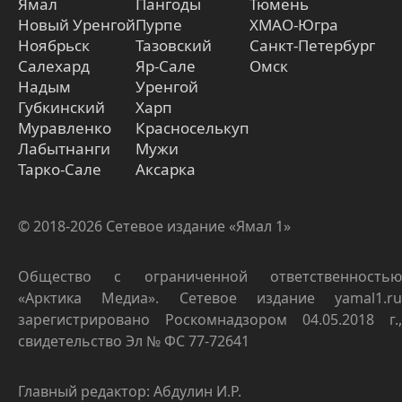
Ямал
Пангоды
Тюмень
Новый Уренгой
Пурпе
ХМАО-Югра
Ноябрьск
Тазовский
Санкт-Петербург
Салехард
Яр-Сале
Омск
Надым
Уренгой
Губкинский
Харп
Муравленко
Красноселькуп
Лабытнанги
Мужи
Тарко-Сале
Аксарка
© 2018-2026 Сетевое издание «Ямал 1»
Общество с ограниченной ответственностью
«Арктика Медиа». Сетевое издание yamal1.ru
зарегистрировано Роскомнадзором 04.05.2018 г.,
свидетельство Эл № ФС 77-72641
Главный редактор: Абдулин И.Р.