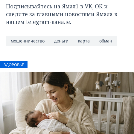
Подписывайтесь на Ямал1 в
VK
,
ОК
и
следите за главными новостями Ямала в
нашем
telegram-канале
.
мошенничество
деньги
карта
обман
ЗДОРОВЬЕ