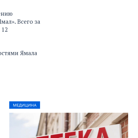
ению
ал». Всего за
 12
остями Ямала
МЕДИЦИНА