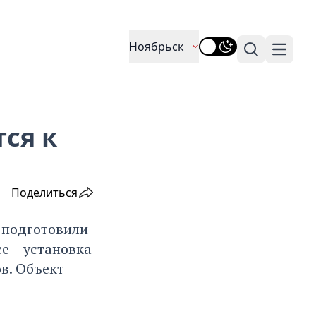
Ноябрьск
Поиск
Навига
ся к
Поделиться
, подготовили
е – установка
в. Объект