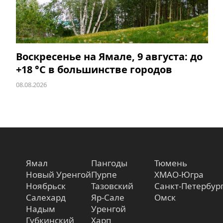
Воскресенье на Ямале, 9 августа: до
+18 °C в большинстве городов
08.08.2026
Ямал
Пангоды
Тюмень
Новый Уренгой
Пурпе
ХМАО-Югра
Ноябрьск
Тазовский
Санкт-Петербур
Салехард
Яр-Сале
Омск
Надым
Уренгой
Губкинский
Харп