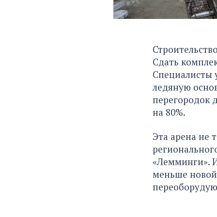
Строительство
Сдать комплек
Специалисты у
ледяную основ
перегородок д
на 80%.
Эта арена не 
регионального
«Лемминги». И
меньше новой,
переоборудую