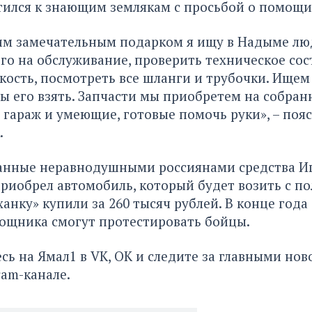
тился к знающим землякам с просьбой о помощи
ким замечательным подарком я ищу в Надыме лю
его на обслуживание, проверить техническое сос
ость, посмотреть все шланги и трубочки. Ищем 
ы его взять. Запчасти мы приобретем на собран
гараж и умеющие, готовые помочь руки», – поя
.
ранные неравнодушными россиянами средства И
риобрел автомобиль, который будет возить с по
анку» купили за 260 тысяч рублей. В конце года 
ощника смогут протестировать бойцы.
сь на Ямал1 в
VK
,
ОК
и следите за главными нов
ram-канале
.