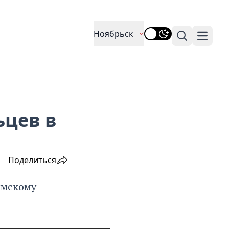
Ноябрьск
Поиск
Навига
ьцев в
Поделиться
ымскому