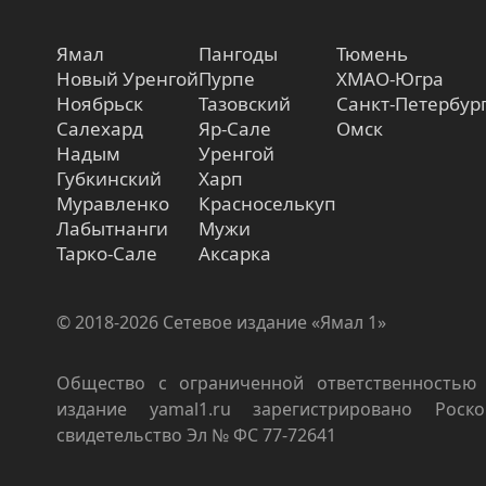
Ямал
Пангоды
Тюмень
Новый Уренгой
Пурпе
ХМАО-Югра
Ноябрьск
Тазовский
Санкт-Петербур
Салехард
Яр-Сале
Омск
Надым
Уренгой
Губкинский
Харп
Муравленко
Красноселькуп
Лабытнанги
Мужи
Тарко-Сале
Аксарка
© 2018-2026 Сетевое издание «Ямал 1»
Общество с ограниченной ответственностью 
издание yamal1.ru зарегистрировано Роско
свидетельство Эл № ФС 77-72641