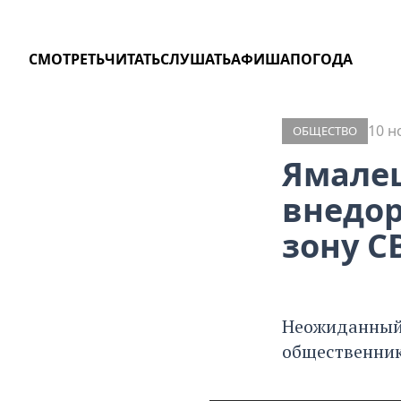
СМОТРЕТЬ
ЧИТАТЬ
СЛУШАТЬ
АФИША
ПОГОДА
10 н
ОБЩЕСТВО
Ямалец
внедор
зону С
Неожиданный 
общественник