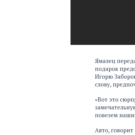
Ямалец перед
подарок пред
Игорю Заборов
слову, предпо
«Вот это сюрп
замечательну
повезем нашим
Авто, говорит