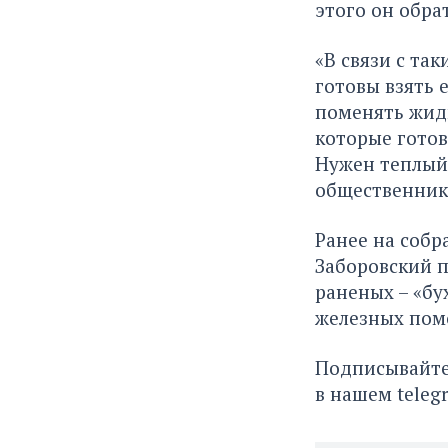
этого он обра
«В связи с та
готовы взять 
поменять жидк
которые готов
Нужен теплый 
общественник
Ранее на соб
Заборовский п
раненых – «бух
железных пом
Подписывайте
в нашем
teleg