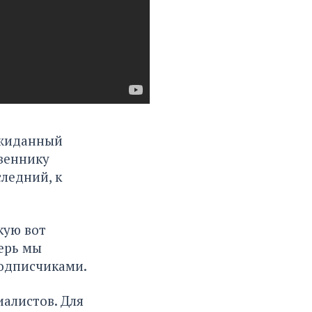
ожиданный
веннику
ледний, к
кую вот
ерь мы
подписчиками.
иалистов. Для