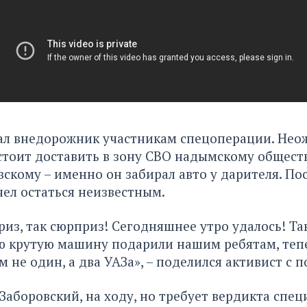
ал внедорожник участникам спецоперации. Не
стоит доставить в зону СВО надымскому общест
скому – именно он забирал авто у дарителя. Пос
чел остаться неизвестным.
риз, так сюрприз! Сегодняшнее утро удалось! Та
ю крутую машину подарили нашим ребятам, теп
 не один, а два УАЗа», – поделился активист с 
 Заборовский, на ходу, но требует вердикта спец