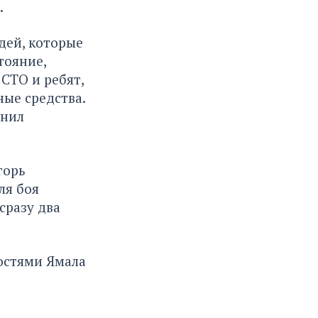
.
дей, которые
тояние,
СТО и ребят,
ные средства.
снил
горь
ля боя
сразу два
остями Ямала