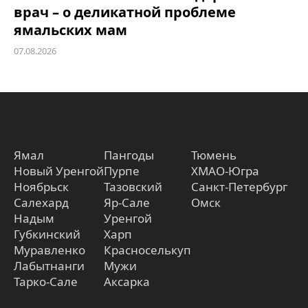
врач – о деликатной проблеме
ямальских мам
07.08.2026
Ямал
Пангоды
Тюмень
Новый Уренгой
Пурпе
ХМАО-Югра
Ноябрьск
Тазовский
Санкт-Петербург
Салехард
Яр-Сале
Омск
Надым
Уренгой
Губкинский
Харп
Муравленко
Красноселькуп
Лабытнанги
Мужи
Тарко-Сале
Аксарка