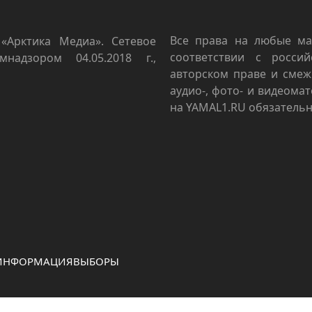
Все права на любые ма
«Арктика Медиа». Сетевое
соответствии с росси
мнадзором 04.05.2018 г.,
авторском праве и смеж
аудио-, фото- и видеома
на YAMAL1.RU обязательн
 ИНФОРМАЦИЯ
ВЫБОРЫ