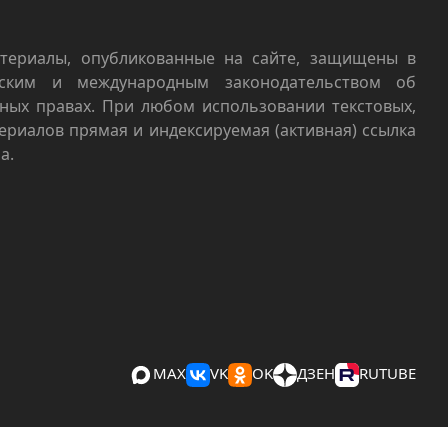
териалы, опубликованные на сайте, защищены в
йским и международным законодательством об
ных правах. При любом использовании текстовых,
териалов прямая и индексируемая (активная) ссылка
а.
MAX
VK
OK
ДЗЕН
RUTUBE