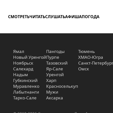
СМОТРЕТЬ
ЧИТАТЬ
СЛУШАТЬ
АФИША
ПОГОДА
Ямал
Пангоды
Тюмень
Новый Уренгой
Пурпе
ХМАО-Югра
Ноябрьск
Тазовский
Санкт-Петербур
Салехард
Яр-Сале
Омск
Надым
Уренгой
Губкинский
Харп
Муравленко
Красноселькуп
Лабытнанги
Мужи
Тарко-Сале
Аксарка