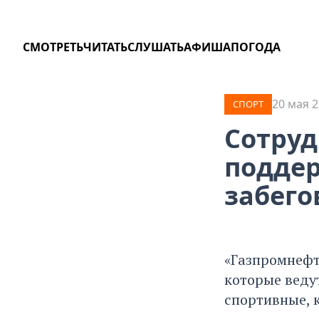
СМОТРЕТЬ
ЧИТАТЬ
СЛУШАТЬ
АФИША
ПОГОДА
20 мая 2
СПОРТ
Сотру
подде
забего
«Газпромнефт
которые веду
спортивные, 