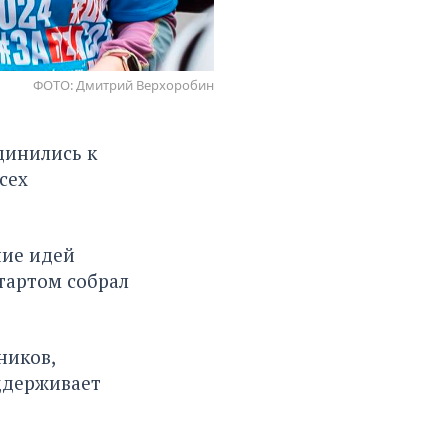
ФОТО: Дмитрий Верхоробин
динились к
сех
ние идей
тартом собрал
ников,
ддерживает