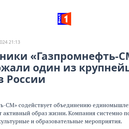
024 21:13
дники «Газпромнефть-С
ржали один из крупней
в России
ь-СМ» содействует объединению единомышле
т активный образ жизни. Компания системно 
культурные и образовательные мероприятия.