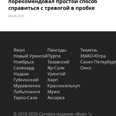
порекомендовал простой способ
справиться с тревогой в пробке
06.08.2026
Ямал
Пангоды
Тюмень
Новый Уренгой
Пурпе
ХМАО-Югра
Ноябрьск
Тазовский
Санкт-Петербур
Салехард
Яр-Сале
Омск
Надым
Уренгой
Губкинский
Харп
Муравленко
Красноселькуп
Лабытнанги
Мужи
Тарко-Сале
Аксарка
© 2018-2026 Сетевое издание «Ямал 1»