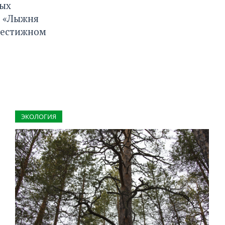
мых
я «Лыжня
рестижном
ЭКОЛОГИЯ