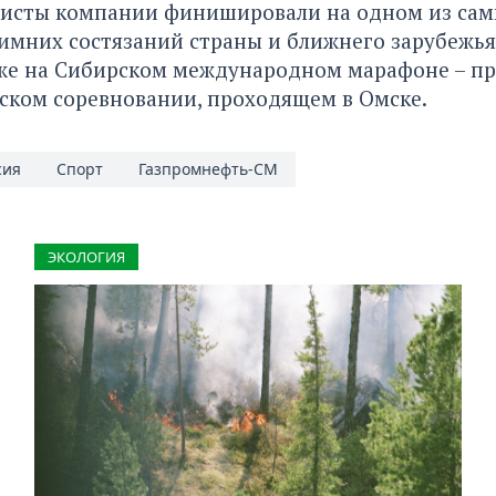
листы компании финишировали на одном из са
имних состязаний страны и ближнего зарубежь
акже на Сибирском международном марафоне – п
ском соревновании, проходящем в Омске.
сия
Спорт
Газпромнефть-СМ
ЭКОЛОГИЯ