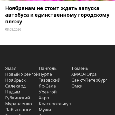
Ноябрянам не стоит ждать запуска
автобуса к единственному городскому
пляжу
08.08.2026
Ямал
Пангоды
Тюмень
Новый Уренгой
Пурпе
ХМАО-Югра
Ноябрьск
Тазовский
Санкт-Петербург
Салехард
Яр-Сале
Омск
Надым
Уренгой
Губкинский
Харп
Муравленко
Красноселькуп
Лабытнанги
Мужи