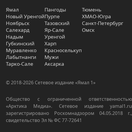
Ямал
Пангоды
Тюмень
Новый Уренгой
Пурпе
ХМАО-Югра
Ноябрьск
Тазовский
Санкт-Петербург
Салехард
Яр-Сале
Омск
Надым
Уренгой
Губкинский
Харп
Муравленко
Красноселькуп
Лабытнанги
Мужи
Тарко-Сале
Аксарка
© 2018-2026 Сетевое издание «Ямал 1»
Общество с ограниченной ответственностью
«Арктика Медиа». Сетевое издание yamal1.ru
зарегистрировано Роскомнадзором 04.05.2018 г.,
свидетельство Эл № ФС 77-72641