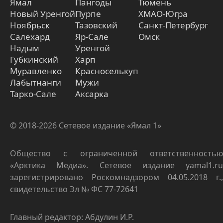
Ямал
Пангоды
Тюмень
Новый Уренгой
Пурпе
ХМАО-Югра
Ноябрьск
Тазовский
Санкт-Петербург
Салехард
Яр-Сале
Омск
Надым
Уренгой
Губкинский
Харп
Муравленко
Красноселькуп
Лабытнанги
Мужи
Тарко-Сале
Аксарка
© 2018-2026 Сетевое издание «Ямал 1»
Общество с ограниченной ответственностью
«Арктика Медиа». Сетевое издание yamal1.ru
зарегистрировано Роскомнадзором 04.05.2018 г.,
свидетельство Эл № ФС 77-72641
Главный редактор: Абдулин И.Р.