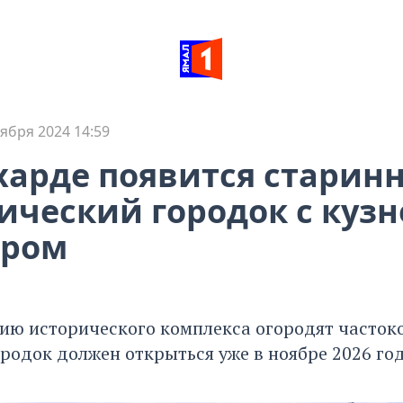
тября 2024 14:59
харде появится старин
ический городок с кузн
иром
ию исторического комплекса огородят часток
родок должен открыться уже в ноябре 2026 год