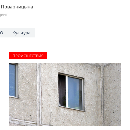
а Поварницына
дент
АО
Культура
ПРОИCШЕСТВИЯ