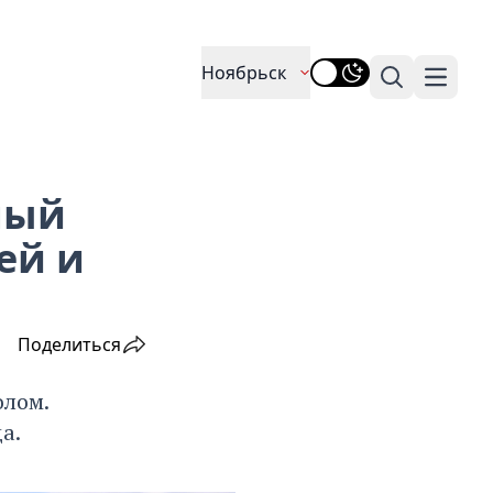
Ноябрьск
Поиск
Навига
ный
ей и
Поделиться
олом.
а.