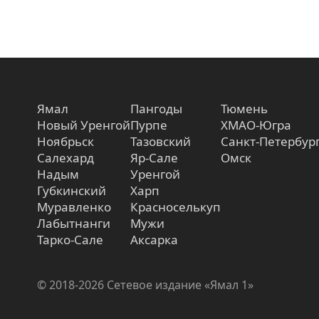
Ямал
Пангоды
Тюмень
Новый Уренгой
Пурпе
ХМАО-Югра
Ноябрьск
Тазовский
Санкт-Петербур
Салехард
Яр-Сале
Омск
Надым
Уренгой
Губкинский
Харп
Муравленко
Красноселькуп
Лабытнанги
Мужи
Тарко-Сале
Аксарка
© 2018-2026 Сетевое издание «Ямал 1»