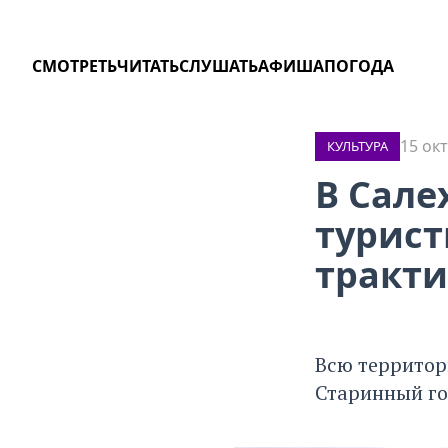
СМОТРЕТЬ
ЧИТАТЬ
СЛУШАТЬ
АФИША
ПОГОДА
15 ок
КУЛЬТУРА
В Сале
турист
тракт
Всю территор
Старинный го