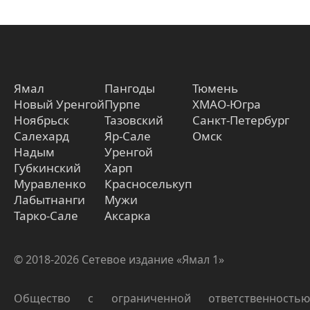
Ямал
Пангоды
Тюмень
Новый Уренгой
Пурпе
ХМАО-Югра
Ноябрьск
Тазовский
Санкт-Петербург
Салехард
Яр-Сале
Омск
Надым
Уренгой
Губкинский
Харп
Муравленко
Красноселькуп
Лабытнанги
Мужи
Тарко-Сале
Аксарка
© 2018-2026 Сетевое издание «Ямал 1»
Общество с ограниченной ответственностью