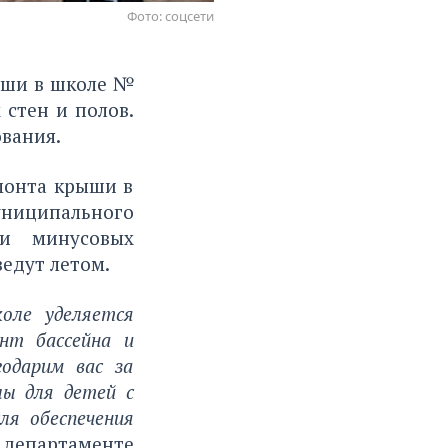
Фото: соцсети
ыши в школе №
 стен и полов.
вания.
монта крыши в
униципального
ри минусовых
ведут летом.
оле уделяется
онт бассейна и
одарим вас за
лы для детей с
ля обеспечения
департаменте