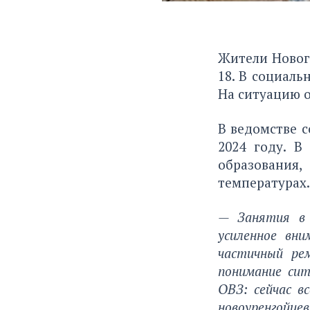
Жители Новог
18. В социаль
На ситуацию о
В ведомстве 
2024 году. В
образования
температурах.
— Занятия в 
усиленное вни
частичный ре
понимание сит
ОВЗ: сейчас в
новоуренгойце