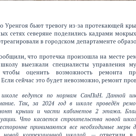
о Уренгоя бьют тревогу из-за протекающей кр
ных сетях северяне поделились кадрами мокрых
треагировали в городском департаменте образо
сообщили, что протечка произошла на месте ре
 школу выезжали специалисты управления м
, чтобы оценить возможность ремонта п
 Если сейчас это будет невозможно, ремонт про
школе ведутся по нормам СанПиН. Данной шк
мание. Так, за 2024 год в школе проведён рем
монт крыши и части кабинетов 2 этажа. Благ
уации. Что касается строительства новой шко
сесторонне принимаются все необходимые меры д
в новой коррекционной школой,
— ответили в 