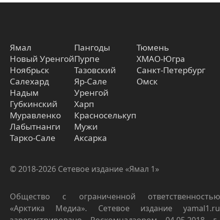
Ямал
Пангоды
Тюмень
Новый Уренгой
Пурпе
ХМАО-Югра
Ноябрьск
Тазовский
Санкт-Петербург
Салехард
Яр-Сале
Омск
Надым
Уренгой
Губкинский
Харп
Муравленко
Красноселькуп
Лабытнанги
Мужи
Тарко-Сале
Аксарка
© 2018-2026 Сетевое издание «Ямал 1»
Общество с ограниченной ответственностью
«Арктика Медиа». Сетевое издание yamal1.ru