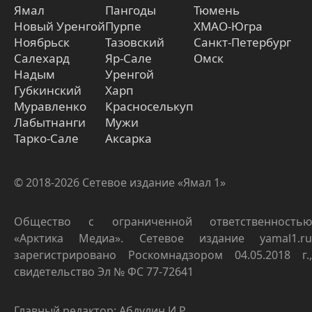
Ямал
Пангоды
Тюмень
Новый Уренгой
Пурпе
ХМАО-Югра
Ноябрьск
Тазовский
Санкт-Петербург
Салехард
Яр-Сале
Омск
Надым
Уренгой
Губкинский
Харп
Муравленко
Красноселькуп
Лабытнанги
Мужи
Тарко-Сале
Аксарка
© 2018-2026 Сетевое издание «Ямал 1»
Общество с ограниченной ответственностью
«Арктика Медиа». Сетевое издание yamal1.ru
зарегистрировано Роскомнадзором 04.05.2018 г.,
свидетельство Эл № ФС 77-72641
Главный редактор: Абдулин И.Р.