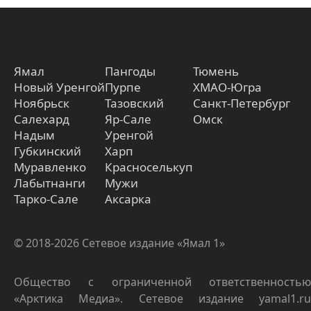
Ямал
Пангоды
Тюмень
Новый Уренгой
Пурпе
ХМАО-Югра
Ноябрьск
Тазовский
Санкт-Петербург
Салехард
Яр-Сале
Омск
Надым
Уренгой
Губкинский
Харп
Муравленко
Красноселькуп
Лабытнанги
Мужи
Тарко-Сале
Аксарка
© 2018-2026 Сетевое издание «Ямал 1»
Общество с ограниченной ответственностью
«Арктика Медиа». Сетевое издание yamal1.ru