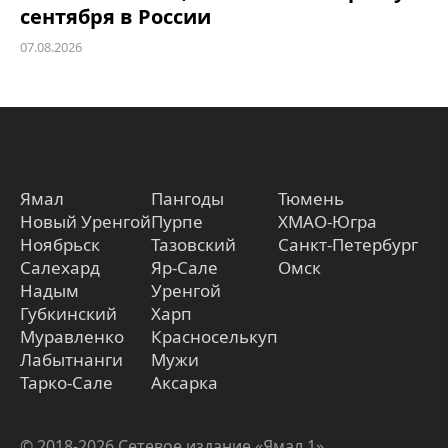
сентября в России
07.08.2026
Ямал
Пангоды
Тюмень
Новый Уренгой
Пурпе
ХМАО-Югра
Ноябрьск
Тазовский
Санкт-Петербург
Салехард
Яр-Сале
Омск
Надым
Уренгой
Губкинский
Харп
Муравленко
Красноселькуп
Лабытнанги
Мужи
Тарко-Сале
Аксарка
© 2018-2026 Сетевое издание «Ямал 1»