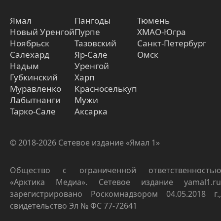
Ямал
Пангоды
Тюмень
Новый Уренгой
Пурпе
ХМАО-Югра
Ноябрьск
Тазовский
Санкт-Петербург
Салехард
Яр-Сале
Омск
Надым
Уренгой
Губкинский
Харп
Муравленко
Красноселькуп
Лабытнанги
Мужи
Тарко-Сале
Аксарка
© 2018-2026 Сетевое издание «Ямал 1»
Общество с ограниченной ответственностью
«Арктика Медиа». Сетевое издание yamal1.ru
зарегистрировано Роскомнадзором 04.05.2018 г.,
свидетельство Эл № ФС 77-72641