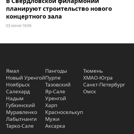
В Свердловской филармонии
планируют строительство нового
концертного зала
03 июня 18:06
Ямал
Пангоды
Тюмень
Новый Уренгой
Пурпе
ХМАО-Югра
Ноябрьск
Тазовский
Санкт-Петербург
Салехард
Яр-Сале
Омск
Надым
Уренгой
Губкинский
Харп
Муравленко
Красноселькуп
Лабытнанги
Мужи
Тарко-Сале
Аксарка