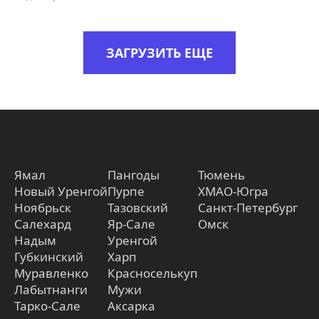
ЗАГРУЗИТЬ ЕЩЕ
Ямал
Пангоды
Тюмень
Новый Уренгой
Пурпе
ХМАО-Югра
Ноябрьск
Тазовский
Санкт-Петербург
Салехард
Яр-Сале
Омск
Надым
Уренгой
Губкинский
Харп
Муравленко
Красноселькуп
Лабытнанги
Мужи
Тарко-Сале
Аксарка