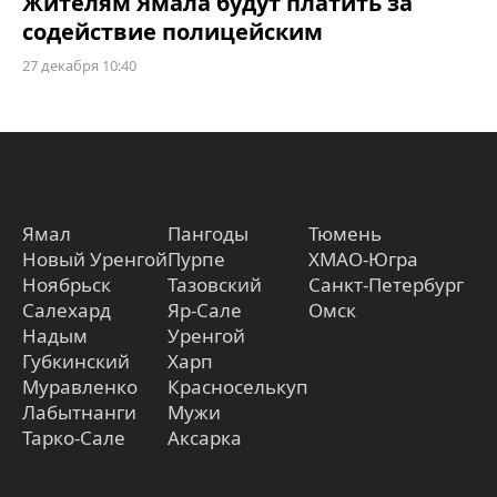
Жителям Ямала будут платить за
содействие полицейским
27 декабря 10:40
Ямал
Пангоды
Тюмень
Новый Уренгой
Пурпе
ХМАО-Югра
Ноябрьск
Тазовский
Санкт-Петербург
Салехард
Яр-Сале
Омск
Надым
Уренгой
Губкинский
Харп
Муравленко
Красноселькуп
Лабытнанги
Мужи
Тарко-Сале
Аксарка