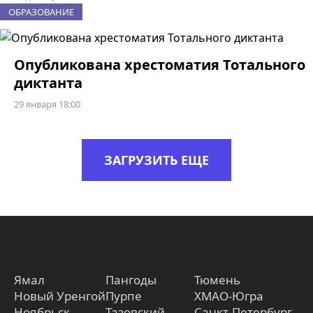
ОБРАЗОВАНИЕ
Опубликована хрестоматия Тотального
диктанта
29 января 18:00
ЗАГРУЗИТЬ ЕЩЕ
Ямал
Пангоды
Тюмень
Новый Уренгой
Пурпе
ХМАО-Югра
Ноябрьск
Тазовский
Санкт-Петербург