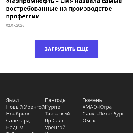
«Газпромнефть – СМ» назвала самые
востребованные на производстве
профессии
02.07.2026
ЗАГРУЗИТЬ ЕЩЕ
Ямал
Пангоды
Тюмень
Новый Уренгой
Пурпе
ХМАО-Югра
Ноябрьск
Тазовский
Санкт-Петербург
Салехард
Яр-Сале
Омск
Надым
Уренгой