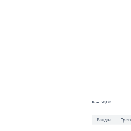
Видео: МВД РФ
Вандал
Трет