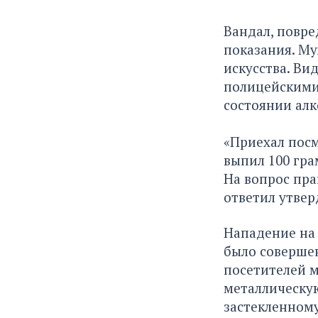
Вандал, повре
показания. Му
искусства. Ви
полицейскими 
состоянии алк
«Приехал посм
выпил 100 грам
На вопрос пра
ответил утвер
Нападение на 
было совершен
посетителей м
металлическую
застекленному