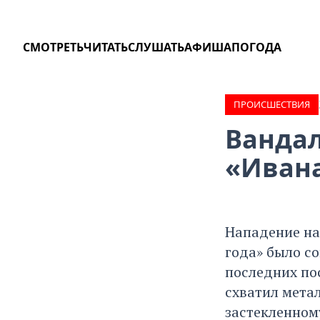
СМОТРЕТЬ
ЧИТАТЬ
СЛУШАТЬ
АФИША
ПОГОДА
ПРОИCШЕСТВИЯ
Вандал
«Ивана
Нападение на
года» было со
последних пос
схватил мета
застекленном