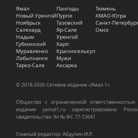
Ямал
Пангоды
Тюмень
Новый Уренгой
Пурпе
ХМАО-Югра
Ноябрьск
Тазовский
Санкт-Петербур
Салехард
Яр-Сале
Омск
Надым
Уренгой
Губкинский
Харп
Муравленко
Красноселькуп
Лабытнанги
Мужи
Тарко-Сале
Аксарка
© 2018-2026 Сетевое издание «Ямал 1»
Общество с ограниченной ответственностью 
издание yamal1.ru зарегистрировано Роско
свидетельство Эл № ФС 77-72641
Главный редактор: Абдулин И.Р.