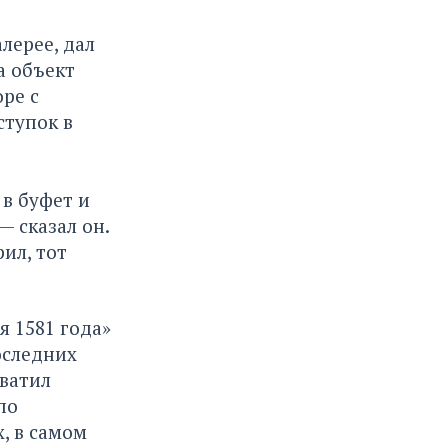
лерее, дал
а объект
ре с
ступок в
 в буфет и
— сказал он.
ил, тот
я 1581 года»
оследних
хватил
по
, в самом