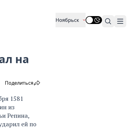
Ноябрьск
Поиск
Навига
ал на
Поделиться
бря 1581
ин из
ьи Репина,
ударил ей по