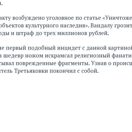
.
кту возбуждено уголовное по статье «Уничтож
бъектов культурного наследия». Вандалу грозит
ды и штраф до трех миллионов рублей.
не первый подобный инцидет с данной картиной
а шедевр ножом искрамсал религиозный фанатик
сывал поврежденные фрагменты. Узнав о происш
тель Третьяковки покончил с собой.