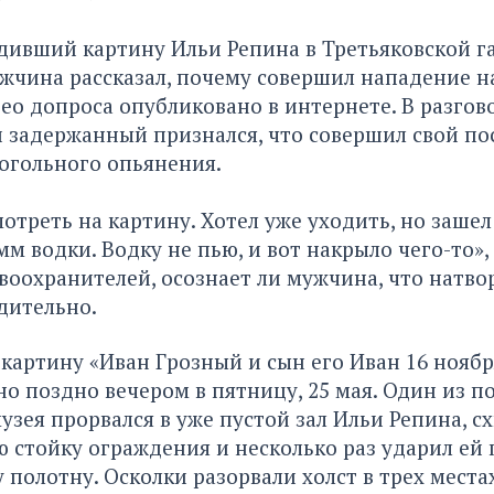
дивший картину Ильи Репина в Третьяковской га
жчина рассказал, почему совершил нападение н
део допроса опубликовано в интернете. В разгово
задержанный признался, что совершил свой по
огольного опьянения.
отреть на картину. Хотел уже уходить, но зашел
м водки. Водку не пью, и вот накрыло чего-то», 
воохранителей, осознает ли мужчина, что натвор
дительно.
картину «Иван Грозный и сын его Иван 16 ноябр
о поздно вечером в пятницу, 25 мая. Один из п
узея прорвался в уже пустой зал Ильи Репина, с
 стойку ограждения и несколько раз ударил ей 
 полотну. Осколки разорвали холст в трех местах