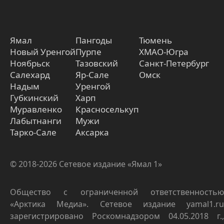
Ямал
Пангоды
Тюмень
Новый Уренгой
Пурпе
ХМАО-Югра
Ноябрьск
Тазовский
Санкт-Петербург
Салехард
Яр-Сале
Омск
Надым
Уренгой
Губкинский
Харп
Муравленко
Красноселькуп
Лабытнанги
Мужи
Тарко-Сале
Аксарка
© 2018-2026 Сетевое издание «Ямал 1»
Общество с ограниченной ответственностью
«Арктика Медиа». Сетевое издание yamal1.ru
зарегистрировано Роскомнадзором 04.05.2018 г.,