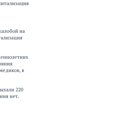
питализация
жалобой на
тализация
ршеннолетних
ояния
медиков, в
дыхали 220
ния нет.