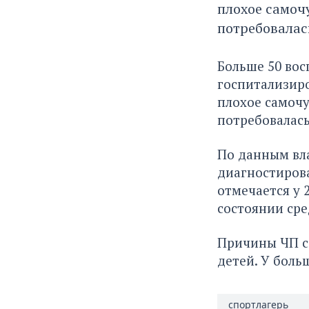
плохое самоч
потребовалас
Больше 50 вос
госпитализиро
плохое самочу
потребовалась
По данным вла
диагностиров
отмечается у 
состоянии сре
Причины ЧП се
детей. У боль
спортлагерь