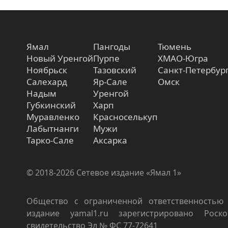
Ямал
Пангоды
Тюмень
Новый Уренгой
Пурпе
ХМАО-Югра
Ноябрьск
Тазовский
Санкт-Петербур
Салехард
Яр-Сале
Омск
Надым
Уренгой
Губкинский
Харп
Муравленко
Красноселькуп
Лабытнанги
Мужи
Тарко-Сале
Аксарка
© 2018-2026 Сетевое издание «Ямал 1»
Общество с ограниченной ответственностью 
издание yamal1.ru зарегистрировано Роско
свидетельство Эл № ФС 77-72641