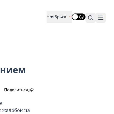
Ноябрьск
Поиск
Навига
ением
Поделиться
е
с жалобой на