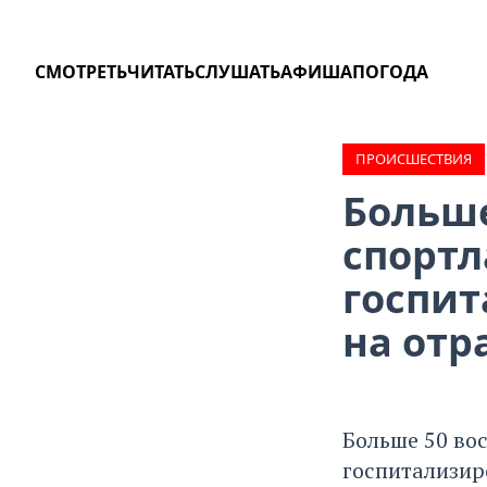
СМОТРЕТЬ
ЧИТАТЬ
СЛУШАТЬ
АФИША
ПОГОДА
ПРОИCШЕСТВИЯ
Больше
спортл
госпит
на отр
Больше 50 во
госпитализир