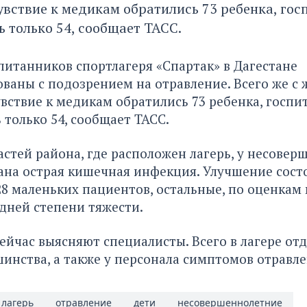
увствие к медикам обратились 73 ребенка, гос
ь только 54, сообщает ТАСС.
питанников спортлагеря «Спартак» в Дагестане
ваны с подозрением на отравление. Всего же с 
вствие к медикам обратились 73 ребенка, госпи
 только 54, сообщает ТАСС.
стей района, где расположен лагерь, у несове
ана острая кишечная инфекция. Улучшение сост
28 маленьких пациентов, остальные, по оценкам 
дней степени тяжести.
йчас выясняют специалисты. Всего в лагере от
шинства, а также у персонала симптомов отравле
лагерь
отравление
дети
несовершеннолетние