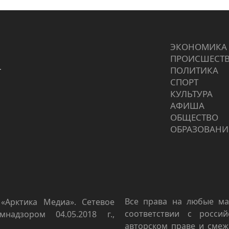
ЭКОНОМИКА
ПРОИCШЕСТ
г
ПОЛИТИКА
СПОРТ
КУЛЬТУРА
АФИША
ОБЩЕСТВО
ОБРАЗОВАНИ
Все права на любые ма
«Арктика Медиа». Сетевое
соответствии с росси
мнадзором 04.05.2018 г.,
авторском праве и смеж