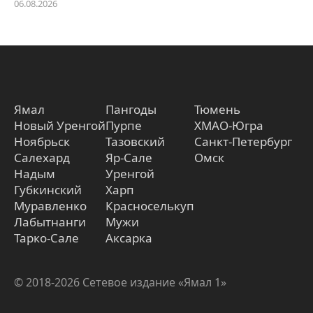
06.08.2026
Ямал
Пангоды
Тюмень
Новый Уренгой
Пурпе
ХМАО-Югра
Ноябрьск
Тазовский
Санкт-Петербург
Салехард
Яр-Сале
Омск
Надым
Уренгой
Губкинский
Харп
Муравленко
Красноселькуп
Лабытнанги
Мужи
Тарко-Сале
Аксарка
© 2018-2026 Сетевое издание «Ямал 1»