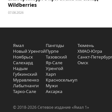
Wildberries
07.08.2026
Ямал
Пангоды
Тюмень
Новый Уренгой
Пурпе
ХМАО-Югра
Ноябрьск
Тазовский
Санкт-Петербур
Салехард
Яр-Сале
Омск
Надым
Уренгой
Губкинский
Харп
Муравленко
Красноселькуп
Лабытнанги
Мужи
Тарко-Сале
Аксарка
© 2018-2026 Сетевое издание «Ямал 1»