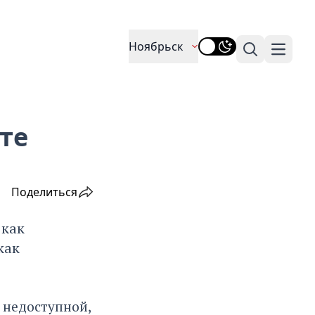
Ноябрьск
Поиск
Навига
те
Поделиться
 как
как
я недоступной,