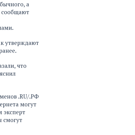
бычного, а
, сообщают
нами.
как утверждают
ранее.
зали, что
ояснил
менов .RU/.РФ
тернета могут
м эксперт
ы смогут