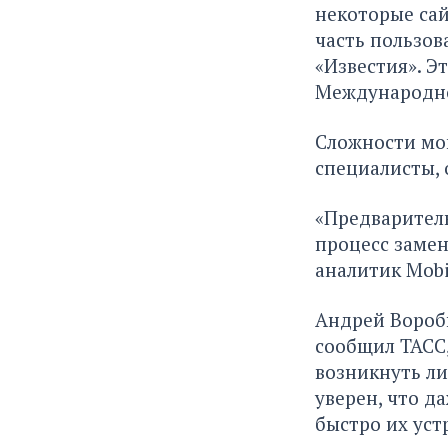
некоторые сай
часть пользов
«Известия». Э
Международно
Сложности мог
специалисты, 
«Предваритель
процесс замен
аналитик Mobi
Андрей Вороб
сообщил ТАСС,
возникнуть ли
уверен, что д
быстро их уст