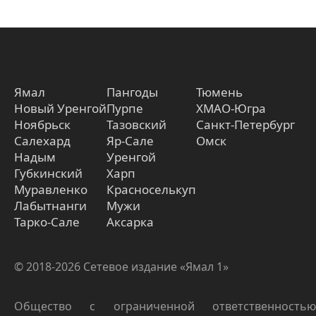
Ямал
Пангоды
Тюмень
Новый Уренгой
Пурпе
ХМАО-Югра
Ноябрьск
Тазовский
Санкт-Петербург
Салехард
Яр-Сале
Омск
Надым
Уренгой
Губкинский
Харп
Муравленко
Красноселькуп
Лабытнанги
Мужи
Тарко-Сале
Аксарка
© 2018-2026 Сетевое издание «Ямал 1»
Общество с ограниченной ответственностью