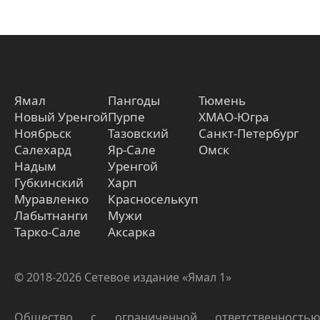
Ямал
Пангоды
Тюмень
Новый Уренгой
Пурпе
ХМАО-Югра
Ноябрьск
Тазовский
Санкт-Петербург
Салехард
Яр-Сале
Омск
Надым
Уренгой
Губкинский
Харп
Муравленко
Красноселькуп
Лабытнанги
Мужи
Тарко-Сале
Аксарка
© 2018-2026 Сетевое издание «Ямал 1»
Общество с ограниченной ответственностью