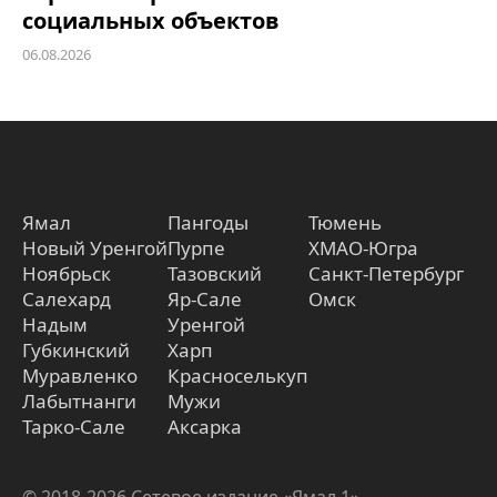
социальных объектов
06.08.2026
Ямал
Пангоды
Тюмень
Новый Уренгой
Пурпе
ХМАО-Югра
Ноябрьск
Тазовский
Санкт-Петербург
Салехард
Яр-Сале
Омск
Надым
Уренгой
Губкинский
Харп
Муравленко
Красноселькуп
Лабытнанги
Мужи
Тарко-Сале
Аксарка