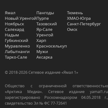
Ямал
Пангоды
Тюмень
Новый Уренгой
Пурпе
ХМАО-Югра
Ноябрьск
Тазовский
Санкт-Петербург
Салехард
Яр-Сале
Омск
Надым
Уренгой
Губкинский
Харп
Муравленко
Красноселькуп
Лабытнанги
Мужи
Тарко-Сале
Аксарка
© 2018-2026 Сетевое издание «Ямал 1»
Общество с ограниченной ответственностью
«Арктика Медиа». Сетевое издание yamal1.ru
зарегистрировано Роскомнадзором 04.05.2018 г.,
свидетельство Эл № ФС 77-72641