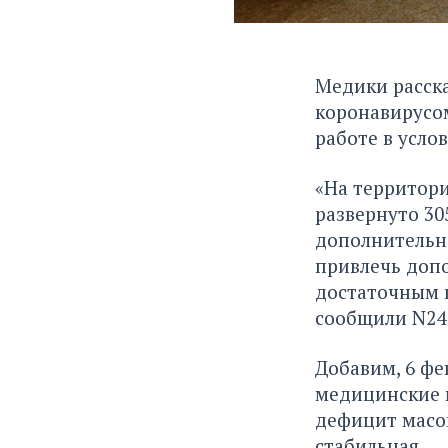
Медики расска
коронавирусом
работе в усло
«На территори
развернуто 30
дополнительно
привлечь доп
достаточным к
сообщили N24
Добавим, 6 фе
медицинские м
дефицит масок
стабильная.