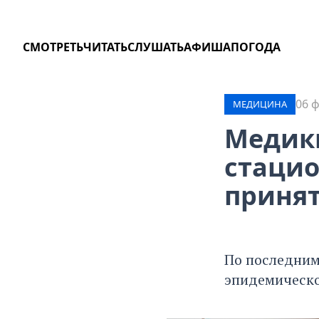
СМОТРЕТЬ
ЧИТАТЬ
СЛУШАТЬ
АФИША
ПОГОДА
06 ф
МЕДИЦИНА
Медики
стацио
принят
По последним
эпидемическо