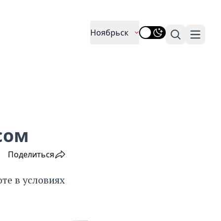
Ноябрьск
Поиск
Навига
сом
Поделиться
те в условиях