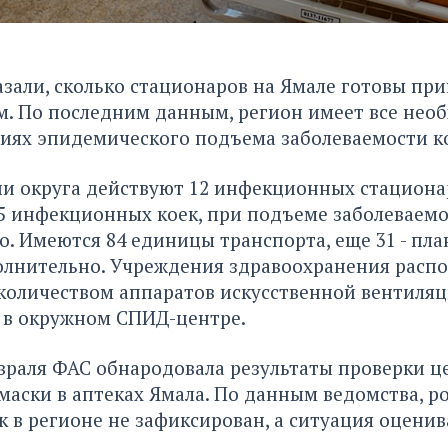
зали, сколько стационаров на Ямале готовы пр
. По последним данным, регион имеет все нео
виях эпидемического подъема заболеваемости к
и округа действуют 12 инфекционных стациона
5 инфекционных коек, при подъеме заболеваемос
. Имеются 84 единицы транспорта, еще 31 - пл
олнительно. Учреждения здравоохранения расп
оличеством аппаратов искусственной вентиляци
 в окружном СПИД-центре.
враля ФАС обнародовала результаты проверки ц
аски в аптеках Ямала. По данным ведомства, ро
 в регионе не зафиксирован, а ситуация оценив