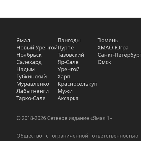
Ямал
Пангоды
Тюмень
Новый Уренгой
Пурпе
ХМАО-Югра
Ноябрьск
Тазовский
Санкт-Петербур
Салехард
Яр-Сале
Омск
Надым
Уренгой
Губкинский
Харп
Муравленко
Красноселькуп
Лабытнанги
Мужи
Тарко-Сале
Аксарка
© 2018-2026 Сетевое издание «Ямал 1»
Общество с ограниченной ответственностью 