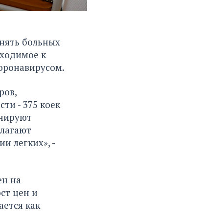
инять больных
бходимое к
оронавирусом.
ров,
ти - 375 коек
анируют
олагают
и легких», -
ен на
ст цен и
ается как