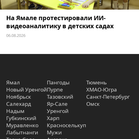
На Ямале протестировали ИИ-
видеоаналитику в детских садах
06.08.2026
Ямал
Пангоды
Тюмень
Новый Уренгой
Пурпе
ХМАО-Югра
Ноябрьск
Тазовский
Санкт-Петербург
Салехард
Яр-Сале
Омск
Надым
Уренгой
Губкинский
Харп
Муравленко
Красноселькуп
Лабытнанги
Мужи