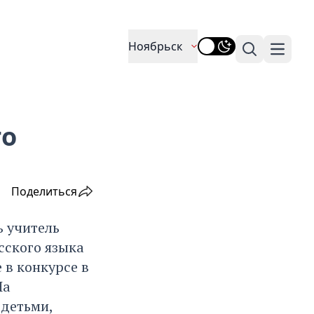
Ноябрьск
Поиск
Навига
го
Поделиться
ь учитель
сского языка
 в конкурсе в
На
 детьми,