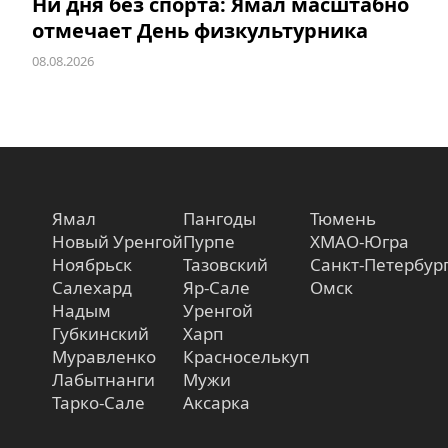
Ни дня без спорта: Ямал масштабно
отмечает День физкультурника
08.08.2026
Ямал
Пангоды
Тюмень
Новый Уренгой
Пурпе
ХМАО-Югра
Ноябрьск
Тазовский
Санкт-Петербур
Салехард
Яр-Сале
Омск
Надым
Уренгой
Губкинский
Харп
Муравленко
Красноселькуп
Лабытнанги
Мужи
Тарко-Сале
Аксарка