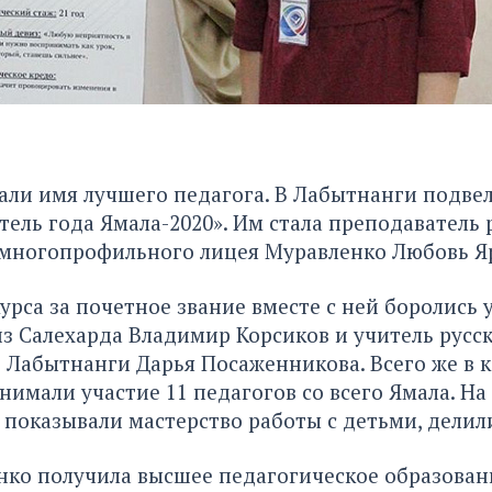
али имя лучшего педагога. В Лабытнанги подве
тель года Ямала-2020». Им стала преподаватель 
 многопрофильного лицея Муравленко Любовь Я
урса за почетное звание вместе с ней боролись 
з Салехарда Владимир Корсиков и учитель русск
 Лабытнанги Дарья Посаженникова. Всего же в к
нимали участие 11 педагогов со всего Ямала. Н
 показывали мастерство работы с детьми, делил
ко получила высшее педагогическое образовани