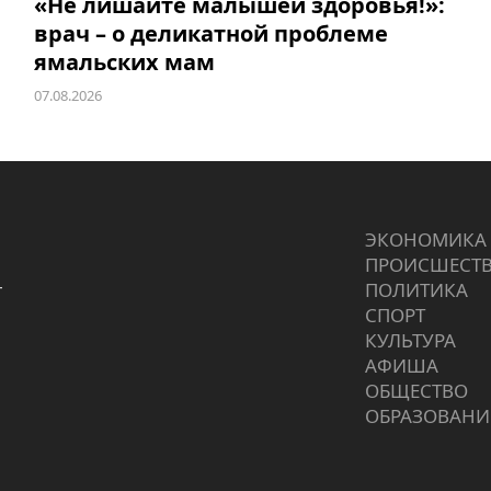
«Не лишайте малышей здоровья!»:
врач – о деликатной проблеме
ямальских мам
07.08.2026
ЭКОНОМИКА
ПРОИCШЕСТ
г
ПОЛИТИКА
СПОРТ
КУЛЬТУРА
АФИША
ОБЩЕСТВО
ОБРАЗОВАНИ