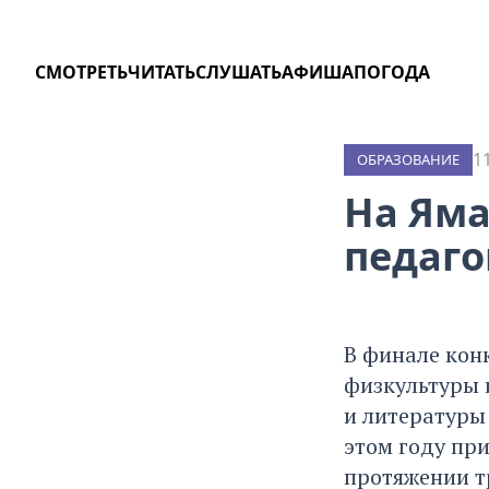
СМОТРЕТЬ
ЧИТАТЬ
СЛУШАТЬ
АФИША
ПОГОДА
1
ОБРАЗОВАНИЕ
На Яма
педаго
В финале конк
физкультуры 
и литературы 
этом году при
протяжении т