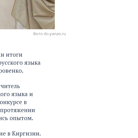
Фото do.yanao.ru
ли итоги
русского языка
ровенко.
учитель
ого языка и
онкурсе в
а протяжении
ись опытом.
е в Киргизии.