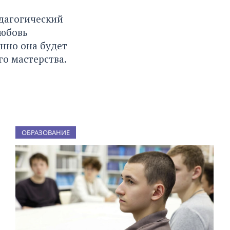
В
едагогический
Любовь
енно она будет
го мастерства.
ОБРАЗОВАНИЕ