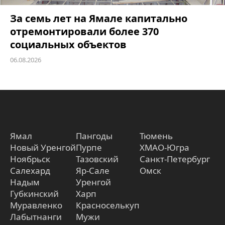
За семь лет на Ямале капитально
отремонтировали более 370
социальных объектов
06.08.2026
Ямал
Пангоды
Тюмень
Новый Уренгой
Пурпе
ХМАО-Югра
Ноябрьск
Тазовский
Санкт-Петербург
Салехард
Яр-Сале
Омск
Надым
Уренгой
Губкинский
Харп
Муравленко
Красноселькуп
Лабытнанги
Мужи