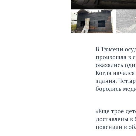
В Тюмени осуд
произошла в с
оказались одн
Когда начался
здания. Четы
боролись мед
«Еще трое дет
доставлены в 
пояснили в об