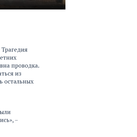
. Трагедия
летних
авна проводка.
ться из
ь остальных
были
сь», –