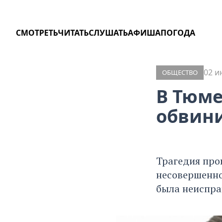
СМОТРЕТЬ
ЧИТАТЬ
СЛУШАТЬ
АФИША
ПОГОДА
02 и
ОБЩЕСТВО
В Тюме
обвини
Трагедия про
несовершеннол
была неиспра