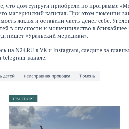
е, что дом супруги приобрели по программе «М
его материнский капитал. При этом тюменцы з
мость жилья и оставили часть денег себе. Уголо
тей в опасности и мошенничество в ближайшее
уд, пишет «Уральский меридиан».
сь на
N24.RU
в
VK
и
Instagram
, следите за глав
м
telegram-канале
.
ь детей
неисправная проводка
Тюмень
ТРАНСПОРТ