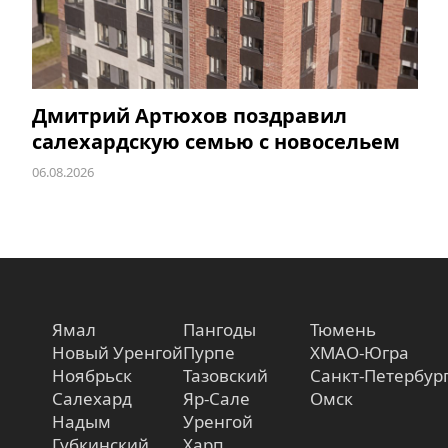
Дмитрий Артюхов поздравил
салехардскую семью с новосельем
06.08.2026
Ямал
Пангоды
Тюмень
Новый Уренгой
Пурпе
ХМАО-Югра
Ноябрьск
Тазовский
Санкт-Петербур
Салехард
Яр-Сале
Омск
Надым
Уренгой
Губкинский
Харп