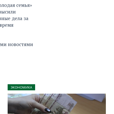
олодая семья»
авысили
вные дела за
 время
ными новостями
ЭКОНОМИКА