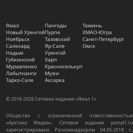
Ямал
Пангоды
Тюмень
Новый Уренгой
Пурпе
ХМАО-Югра
Ноябрьск
Тазовский
Санкт-Петербург
Салехард
Яр-Сале
Омск
Надым
Уренгой
Губкинский
Харп
Муравленко
Красноселькуп
Лабытнанги
Мужи
Тарко-Сале
Аксарка
© 2018-2026 Сетевое издание «Ямал 1»
Общество с ограниченной ответственностью
«Арктика Медиа». Сетевое издание yamal1.ru
зарегистрировано Роскомнадзором 04.05.2018 г.,