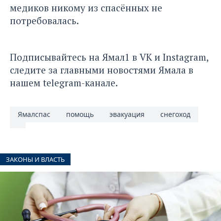
медиков никому из спасённых не
потребовалась.
Подписывайтесь на Ямал1 в
VK
и
Instagram
,
следите за главными новостями Ямала в
нашем
telegram-канале
.
Ямалспас
помощь
эвакуация
снегоход
ЗАКОНЫ И ВЛАСТЬ