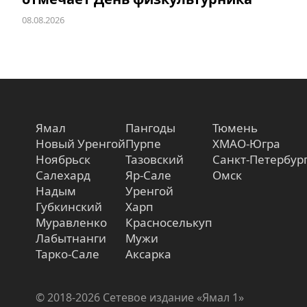
08.08.2026
Ямал
Пангоды
Тюмень
Новый Уренгой
Пурпе
ХМАО-Югра
Ноябрьск
Тазовский
Санкт-Петербур
Салехард
Яр-Сале
Омск
Надым
Уренгой
Губкинский
Харп
Муравленко
Красноселькуп
Лабытнанги
Мужи
Тарко-Сале
Аксарка
© 2018-2026 Сетевое издание «Ямал 1»