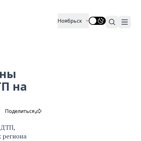
Ноябрьск
Поиск
Навига
тны
ТП на
Поделиться
 ДТП,
х региона