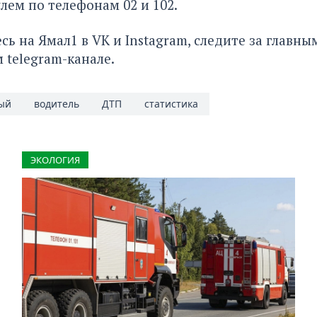
улем по телефонам 02 и 102.
сь на Ямал1 в
VK
и
Instagram
, следите за главн
м
telegram-канале
.
ый
водитель
ДТП
статистика
ЭКОЛОГИЯ