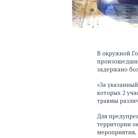
В окружной Г
произошедшим 
задержано бол
«За указанный
которых 2 уча
травмы различ
Для предупре
территории о
мероприятия.