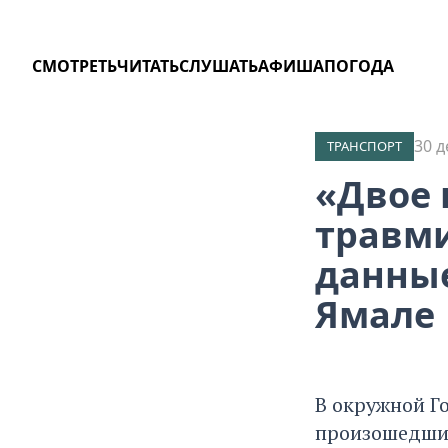
СМОТРЕТЬ
ЧИТАТЬ
СЛУШАТЬ
АФИША
ПОГОДА
30 д
ТРАНСПОРТ
«Двое 
травми
данные
Ямале
В окружной Г
произошедшим 