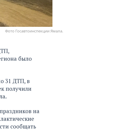
Фото Госавтоинспекции Ямала.
ТП,
егиона было
о 31 ДТП, в
ек получили
ла.
праздников на
илактические
сти сообщать