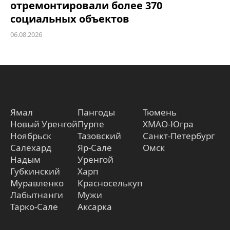
отремонтировали более 370
социальных объектов
06.08.2026
Ямал
Пангоды
Тюмень
Новый Уренгой
Пурпе
ХМАО-Югра
Ноябрьск
Тазовский
Санкт-Петербург
Салехард
Яр-Сале
Омск
Надым
Уренгой
Губкинский
Харп
Муравленко
Красноселькуп
Лабытнанги
Мужи
Тарко-Сале
Аксарка