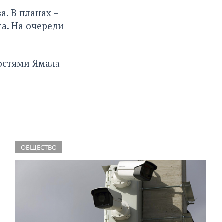
а. В планах –
а. На очереди
остями Ямала
ОБЩЕСТВО