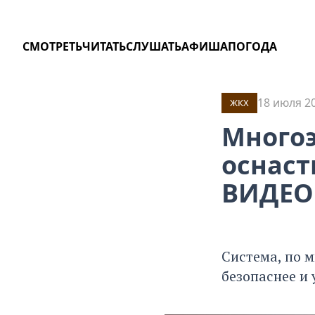
СМОТРЕТЬ
ЧИТАТЬ
СЛУШАТЬ
АФИША
ПОГОДА
18 июля 20
ЖКХ
Многоэ
оснас
ВИДЕО
Система, по 
безопаснее и