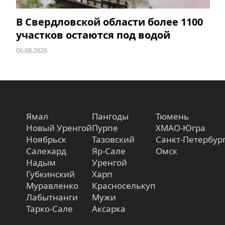
В Свердловской области более 1100
участков остаются под водой
06.08.2026
Ямал
Пангоды
Тюмень
Новый Уренгой
Пурпе
ХМАО-Югра
Ноябрьск
Тазовский
Санкт-Петербур
Салехард
Яр-Сале
Омск
Надым
Уренгой
Губкинский
Харп
Муравленко
Красноселькуп
Лабытнанги
Мужи
Тарко-Сале
Аксарка