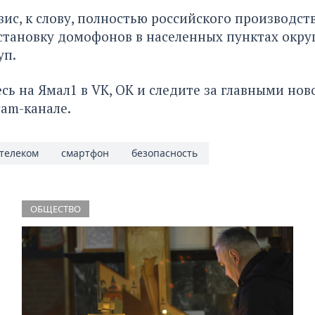
ис, к слову, полностью российского производств
тановку домофонов в населенных пунктах округ
уп.
сь на Ямал1 в
VK
,
ОК
и следите за главными нов
ram-канале
.
телеком
смартфон
безопасность
ОБЩЕСТВО