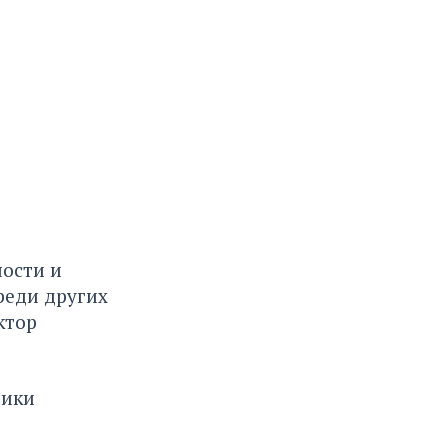
ности и
реди других
ктор
ники