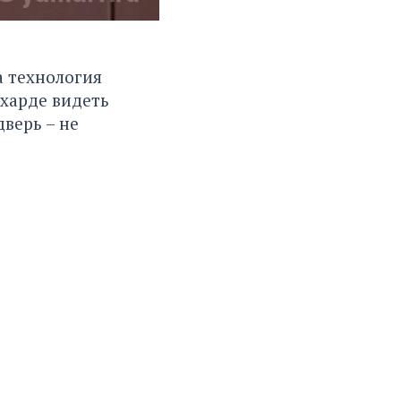
 технология
ехарде видеть
верь – не