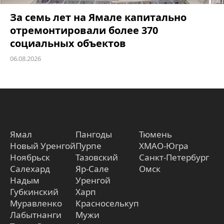
За семь лет на Ямале капитально
отремонтировали более 370
социальных объектов
06.08.2026
Ямал
Пангоды
Тюмень
Новый Уренгой
Пурпе
ХМАО-Югра
Ноябрьск
Тазовский
Санкт-Петербург
Салехард
Яр-Сале
Омск
Надым
Уренгой
Губкинский
Харп
Муравленко
Красноселькуп
Лабытнанги
Мужи